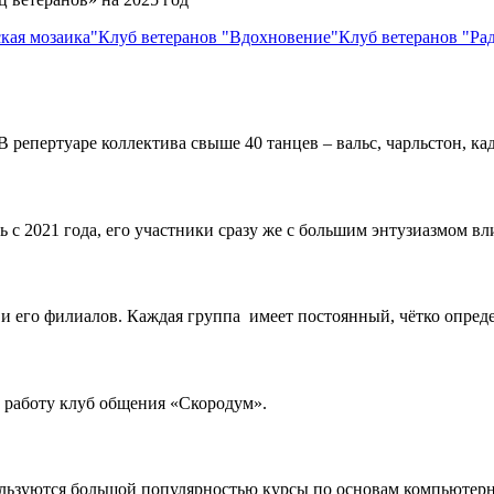
кая мозаика"
Клуб ветеранов "Вдохновение"
Клуб ветеранов "Ра
В репертуаре коллектива свыше 40 танцев – вальс, чарльстон, ка
 с 2021 года, его участники сразу же с большим энтузиазмом вл
и его филиалов. Каждая группа имеет постоянный, чётко опред
т работу клуб общения «Скородум».
ользуются большой популярностью курсы по основам компьютерн