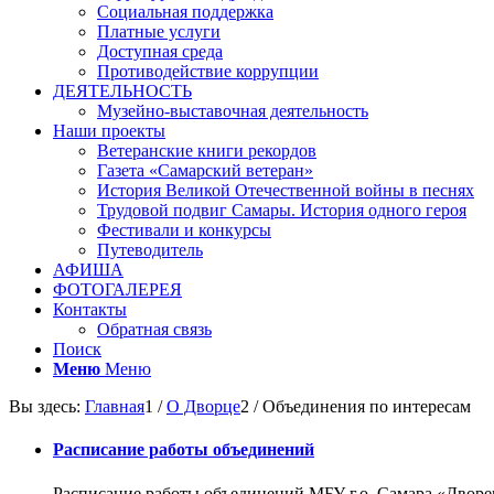
Социальная поддержка
Платные услуги
Доступная среда
Противодействие коррупции
ДЕЯТЕЛЬНОСТЬ
Музейно-выставочная деятельность
Наши проекты
Ветеранские книги рекордов
Газета «Самарский ветеран»
История Великой Отечественной войны в песнях
Трудовой подвиг Самары. История одного героя
Фестивали и конкурсы
Путеводитель
АФИША
ФОТОГАЛЕРЕЯ
Контакты
Обратная связь
Поиск
Меню
Меню
Вы здесь:
Главная
1
/
О Дворце
2
/
Объединения по интересам
Расписание работы объединений
Расписание работы объединений МБУ г.о. Самара «Дворец