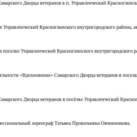
 Самарского Дворца ветеранов в п. Управленческий Красноглинск
ке Управленческий Красноглинского внутригородского района, а
в в поселке Управленческий Красноглинского внутригородского
еятельности «Вдохновение» Самарского Дворца ветеранов в посе
Самарского Дворца ветеранов в посёлке Управленческий Красно
рофессиональный хореограф Татьяна Прокопьевна Овчинникова.