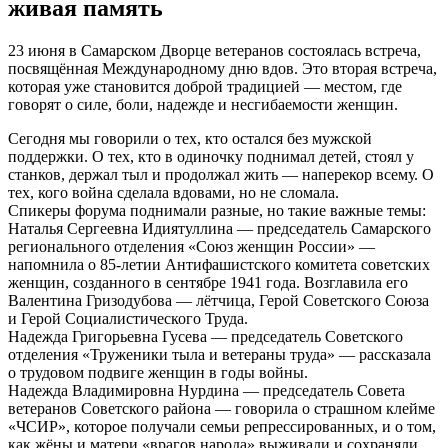
живая память
23 июня в Самарском Дворце ветеранов состоялась встреча,
посвящённая Международному дню вдов. Это вторая встреча,
которая уже становится доброй традицией — местом, где
говорят о силе, боли, надежде и несгибаемости женщин.
Сегодня мы говорили о тех, кто остался без мужской
поддержки. О тех, кто в одиночку поднимал детей, стоял у
станков, держал тыл и продолжал жить — наперекор всему. О
тех, кого война сделала вдовами, но не сломала.
Спикеры форума поднимали разные, но такие важные темы:
Наталья Сергеевна Идиятуллина — председатель Самарского
регионального отделения «Союз женщин России» —
напомнила о 85-летии Антифашистского комитета советских
женщин, созданного в сентябре 1941 года. Возглавила его
Валентина Гризодубова — лётчица, Герой Советского Союза
и Герой Социалистического Труда.
Надежда Григорьевна Гусева — председатель Советского
отделения «Труженики тыла и ветераны труда» — рассказала
о трудовом подвиге женщин в годы войны.
Надежда Владимировна Нурдина — председатель Совета
ветеранов Советского района — говорила о страшном клейме
«ЧСИР», которое получали семьи репрессированных, и о том,
как жёны и матери «врагов народа» выживали и сохраняли