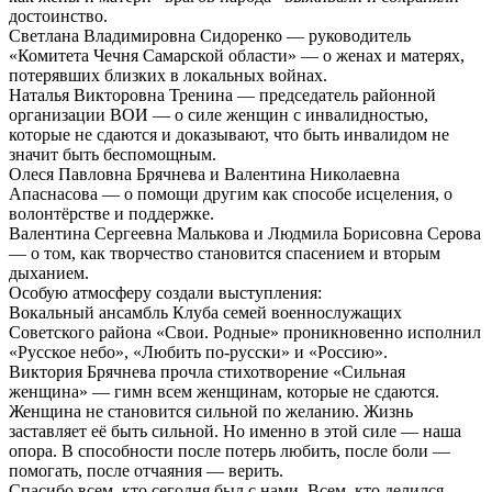
достоинство.
Светлана Владимировна Сидоренко — руководитель
«Комитета Чечня Самарской области» — о женах и матерях,
потерявших близких в локальных войнах.
Наталья Викторовна Тренина — председатель районной
организации ВОИ — о силе женщин с инвалидностью,
которые не сдаются и доказывают, что быть инвалидом не
значит быть беспомощным.
Олеся Павловна Брячнева и Валентина Николаевна
Апаснасова — о помощи другим как способе исцеления, о
волонтёрстве и поддержке.
Валентина Сергеевна Малькова и Людмила Борисовна Серова
— о том, как творчество становится спасением и вторым
дыханием.
Особую атмосферу создали выступления:
Вокальный ансамбль Клуба семей военнослужащих
Советского района «Свои. Родные» проникновенно исполнил
«Русское небо», «Любить по-русски» и «Россию».
Виктория Брячнева прочла стихотворение «Сильная
женщина» — гимн всем женщинам, которые не сдаются.
Женщина не становится сильной по желанию. Жизнь
заставляет её быть сильной. Но именно в этой силе — наша
опора. В способности после потерь любить, после боли —
помогать, после отчаяния — верить.
Спасибо всем, кто сегодня был с нами. Всем, кто делился