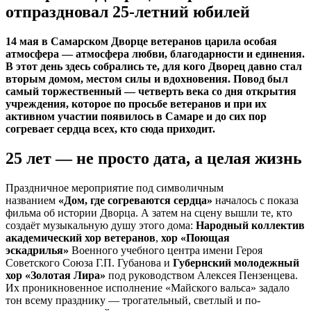
отпраздновал 25-летний юбилей
14 мая в Самарском Дворце ветеранов царила особая
атмосфера — атмосфера любви, благодарности и единения.
В этот день здесь собрались те, для кого Дворец давно стал
вторым домом, местом силы и вдохновения. Повод был
самый торжественный — четверть века со дня открытия
учреждения, которое по просьбе ветеранов и при их
активном участии появилось в Самаре и до сих пор
согревает сердца всех, кто сюда приходит.
25 лет — не просто дата, а целая жизнь
Праздничное мероприятие под символичным
названием
«Дом, где согреваются сердца»
началось с показа
фильма об истории Дворца. А затем на сцену вышли те, кто
создаёт музыкальную душу этого дома:
Народный коллектив
академический хор ветеранов
,
хор «Поющая
эскадрилья»
Военного учебного центра имени Героя
Советского Союза Г.П. Губанова и
Губернский молодежный
хор «Золотая Лира»
под руководством Алексея Пензенцева.
Их проникновенное исполнение «Майского вальса» задало
тон всему празднику — трогательный, светлый и по-