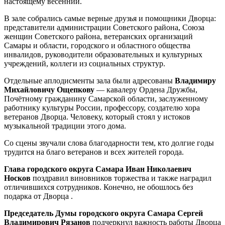
настоящему весенний.
В зале собрались самые верные друзья и помощники Дворца:
представители администрации Советского района, Союза
женщин Советского района, ветеранских организаций
Самары и области, городского и областного общества
инвалидов, руководители образовательных и культурных
учреждений, коллеги из социальных структур.
Отдельные аплодисменты зала были адресованы
Владимиру
Михайловичу Ощепкову
— кавалеру Ордена Дружбы,
Почётному гражданину Самарской области, заслуженному
работнику культуры России, профессору, создателю хора
ветеранов Дворца. Человеку, который стоял у истоков
музыкальной традиции этого дома.
Со сцены звучали слова благодарности тем, кто долгие годы
трудится на благо ветеранов и всех жителей города.
Глава городского округа Самара Иван Николаевич
Носков
поздравил виновников торжества и также наградил
отличившихся сотрудников. Конечно, не обошлось без
подарка от Дворца .
Председатель Думы городского округа Самара Сергей
Владимирович Рязанов
подчеркнул важность работы Дворца