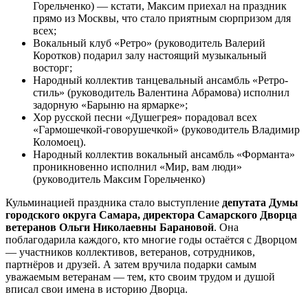
Горельченко) — кстати, Максим приехал на праздник
прямо из Москвы, что стало приятным сюрпризом для
всех;
Вокальный клуб «Ретро» (руководитель Валерий
Коротков) подарил залу настоящий музыкальный
восторг;
Народный коллектив танцевальный ансамбль «Ретро-
стиль» (руководитель Валентина Абрамова) исполнил
задорную «Барыню на ярмарке»;
Хор русской песни «Душегрея» порадовал всех
«Гармошечкой-говорушечкой» (руководитель Владимир
Коломоец).
Народный коллектив вокальный ансамбль «Форманта»
проникновенно исполнил «Мир, вам люди»
(руководитель Максим Горельченко)
Кульминацией праздника стало выступление
депутата Думы
городского округа Самара, директора Самарского Дворца
ветеранов Ольги Николаевны Барановой
. Она
поблагодарила каждого, кто многие годы остаётся с Дворцом
— участников коллективов, ветеранов, сотрудников,
партнёров и друзей. А затем вручила подарки самым
уважаемым ветеранам — тем, кто своим трудом и душой
вписал свои имена в историю Дворца.