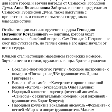
для всего города и вручил награды от Самарской Городской
Думы.
Анна Вячеславовна Зайцева
, советник председателя
Самарской Губернской Думы, также выступила с
приветственным словом и отметила сотрудников
благодарностями.
Особые эмоции вызвало вручение подарка
Геннадию
Петровичу Котельникову
— картины, которая будет
напоминать о юбилейной встрече. Сам Геннадий Петрович не
смог присутствовать, но тёплые слова в его адрес звучали от
всего сердца.
Юбилей стал настоящим марафоном творческих номеров.
Звучали песни и стихи, кружились танцы. Зрители увидели:
Вокально-поэтическую группу «Хорошее настроение» с
номером «Посвящение ДВ» (руководитель Ирина
Григорьева);
Вокальный ансамбль «Камертон» с проникновенной
песней «Купола» (руководитель Ольга Калина);
Народный коллектив хореографический ансамбль
«Сеньоры» с зажигательным номером «БезПокойнаяЯ»
(руководитель Борис Бушуев);
Народный коллектив вокальный ансамбль «Форманта» с
песней «Мир вам люди» (руководитель Максим