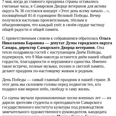
7 мая, когда до главного праздника страны оставались
считаные часы, в Самарском Дворце ветеранов для актива
округа № 36 состоялся концерт «Этот день всему начало…»,
посвящённый 81-й годовщине Великой Победы. Вечер
получился настолько пронзительным, тёплым и
объединяющим, что каждый унёс в своём сердце частицу
общей радости и общей памяти.
С приветственным словом к собравшимся обратилась
Ольга
Николаевна Баранова — депутат Думы городского округа
Самара, директор Самарского Дворца ветеранов
. Она
тепло поздравила гостей с наступающим Днём Победы,
подчеркнув, что 9 Мая навсегда останется днём нашей общей
гордости, благодарности и нерушимого единства. Именно
такие встречи, полные музыки, поэзии и светлой памяти,
делают праздник по-настоящему живым и родным.
День Победы — самый главный праздник в нашей стране. В
этот день мы склоняем головы перед подвигом тех, кто
подарил нам мирное небо, свободу и саму жизнь.
Со сцены звучали проникновенные песни военных лет — их
дарили зрителям студенты и преподаватели Самарского
государственного института культуры под руководством
замечательного художественного руководителя, кандидата