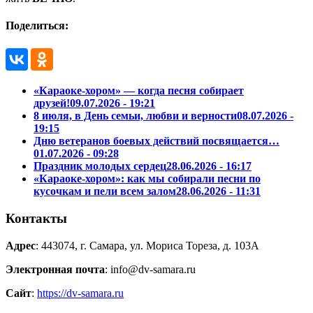
Поделиться:
«Караоке-хором» — когда песня собирает
друзей!
09.07.2026 - 19:21
8 июля, в День семьи, любви и верности
08.07.2026 -
19:15
Дню ветеранов боевых действий посвящается…
01.07.2026 - 09:28
Праздник молодых сердец
28.06.2026 - 16:17
«Караоке-хором»: как мы собирали песни по
кусочкам и пели всем залом
28.06.2026 - 11:31
Контакты
Адрес
: 443074, г. Самара, ул. Мориса Тореза, д. 103А
Электронная почта
: info@dv-samara.ru
Сайт
:
https://dv-samara.ru