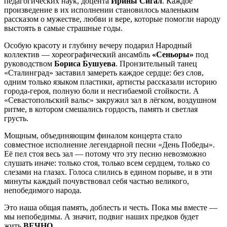
педагогических наук, доцента
Ирины Сигал
. Каждое
произведение в их исполнении становилось маленьким
рассказом о мужестве, любви и вере, которые помогли народу
выстоять в самые страшные годы.
Особую красоту и глубину вечеру подарил Народный
коллектив — хореографический ансамбль
«Сеньоры»
под
руководством
Бориса Бушуева
. Пронзительный танец
«Сталинград» заставил замереть каждое сердце: без слов,
одним только языком пластики, артисты рассказали историю
города-героя, полную боли и несгибаемой стойкости. А
«Севастопольский вальс» закружил зал в лёгком, воздушном
ритме, в котором смешались гордость, память и светлая
грусть.
Мощным, объединяющим финалом концерта стало
совместное исполнение легендарной песни «День Победы».
Её пел стоя весь зал — потому что эту песню невозможно
слушать иначе: только стоя, только всем сердцем, только со
слезами на глазах. Голоса слились в едином порыве, и в эти
минуты каждый почувствовал себя частью великого,
непобедимого народа.
Это наша общая память, доблесть и честь. Пока мы вместе —
мы непобедимы. А значит, подвиг наших предков будет
жить
ВЕЧНО
.