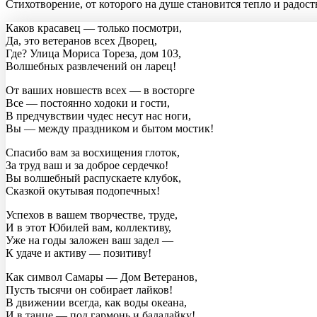
Стихотворение, от которого на душе становится тепло и радо
Каков красавец — только посмотри,
Да, это ветеранов всех Дворец,
Где? Улица Мориса Тореза, дом 103,
Волшебных развлечений он ларец!
От ваших новшеств всех — в восторге
Все — постоянно ходоки и гости,
В предчувствии чудес несут нас ноги,
Вы — между праздником и бытом мостик!
Спасибо вам за восхищения глоток,
За труд ваш и за доброе сердечко!
Вы волшебный распускаете клубок,
Сказкой окутывая подопечных!
Успехов в вашем творчестве, труде,
И в этот Юбилей вам, коллективу,
Уже на годы заложен ваш задел —
К удаче и активу — позитиву!
Как символ Самары — Дом Ветеранов,
Пусть тысячи он собирает лайков!
В движении всегда, как воды океана,
И в танце — под гармонь и балалайку!