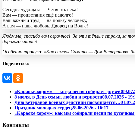
Сегодня чудо-дата — Четверть века!
Вам — процветания ещё надолго!
Ваш важный труд — на пользу человеку,
А вам — наша любовь, Дворец на Волге!
Людмила, спасибо вам огромное! За эти тёплые строки, за т
дорогого стоит!
Особенно тронуло: «Как символ Самары — Дом Ветеранов». Зн
Поделиться:
«Караоке-хором» — когда песня собирает друзей!
09.07.
8 июля, в День семьи, любви и верности
08.07.2026 - 19:
Дню ветеранов боевых действий посвящается…
01.07.2
Праздник молодых сердец
28.06.2026 - 16:17
«Караоке-хором»: как мы собирали песни по кусочкам 
Контакты