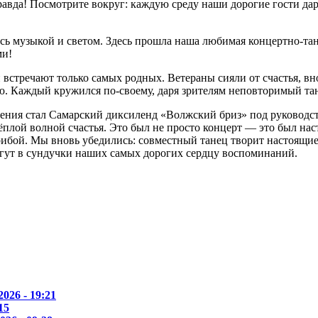
равда! Посмотрите вокруг: каждую среду наши дорогие гости даря
сь музыкой и светом. Здесь прошла наша любимая концертно-та
ми!
 встречают только самых родных. Ветераны сияли от счастья, вно
ю. Каждый кружился по-своему, даря зрителям неповторимый та
ения стал Самарский диксиленд «Волжский бриз» под руководст
плой волной счастья. Это был не просто концерт — это был на
 прибой. Мы вновь убедились: совместный танец творит настоящи
гут в сундучки наших самых дорогих сердцу воспоминаний.
2026 - 19:21
15