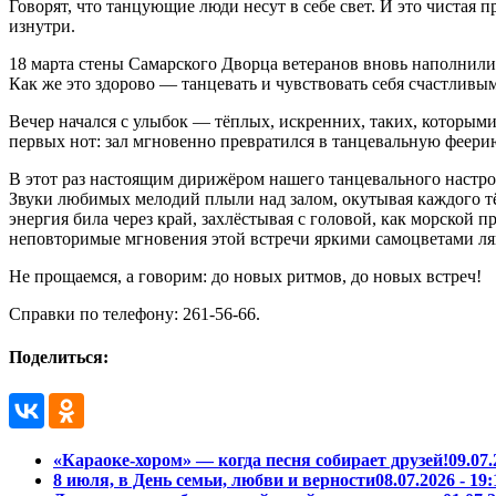
Говорят, что танцующие люди несут в себе свет. И это чистая п
изнутри.
18 марта стены Самарского Дворца ветеранов вновь наполнили
Как же это здорово — танцевать и чувствовать себя счастливы
Вечер начался с улыбок — тёплых, искренних, таких, которыми
первых нот: зал мгновенно превратился в танцевальную феери
В этот раз настоящим дирижёром нашего танцевального настро
Звуки любимых мелодий плыли над залом, окутывая каждого тё
энергия била через край, захлёстывая с головой, как морской
неповторимые мгновения этой встречи яркими самоцветами ля
Не прощаемся, а говорим: до новых ритмов, до новых встреч!
Справки по телефону:
261-56-66
.
Поделиться:
«Караоке-хором» — когда песня собирает друзей!
09.07.
8 июля, в День семьи, любви и верности
08.07.2026 - 19: