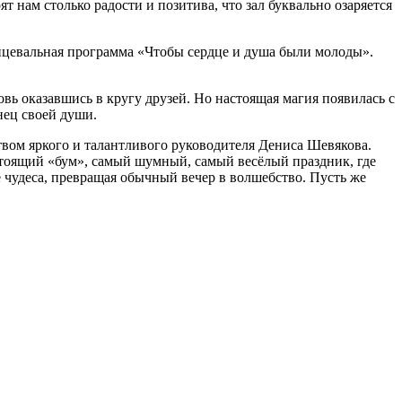
т нам столько радости и позитива, что зал буквально озаряется
нцевальная программа «Чтобы сердце и душа были молоды».
вь оказавшись в кругу друзей. Но настоящая магия появилась с
нец своей души.
вом яркого и талантливого руководителя Дениса Шевякова.
стоящий «бум», самый шумный, самый весёлый праздник, где
е чудеса, превращая обычный вечер в волшебство. Пусть же